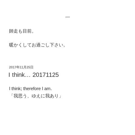
—
師走も目前。
暖かくしてお過ごし下さい。
投
2017年11月25日
稿
I think… 20171125
日:
I think; therefore I am.
「我思う、ゆえに我あり」