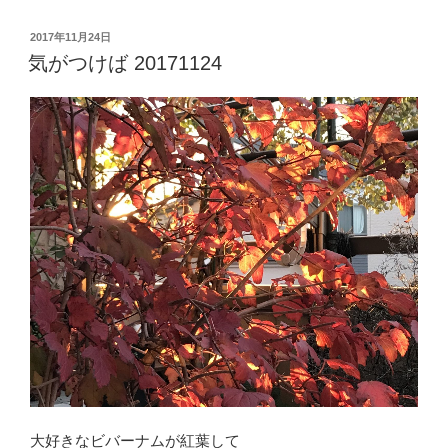
投
2017年11月24日
稿
気がつけば 20171124
日:
大好きなビバーナムが紅葉して