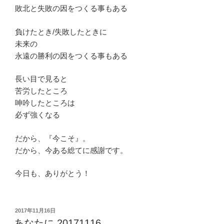
敗北と失敗の因をつくる事もある
負けたとき/失敗したときに
未来の
永遠の勝利の因をつくる事もある
長い目で見ると
苦労したところ
呻吟したところは
必ず強くなる
だから、『今こそ』。
だから、今ある総てに感謝です。
今日も、ありがとう！
投
2017年11月16日
稿
あなたに 20171116