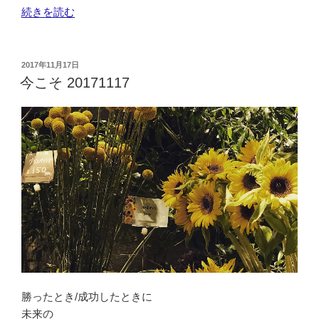
“共
続きを読む
に
喜
ぶ
投
2017年11月17日
稿
こ
今こそ 20171117
日:
と
20171123”
の
勝ったとき/成功したときに
未来の