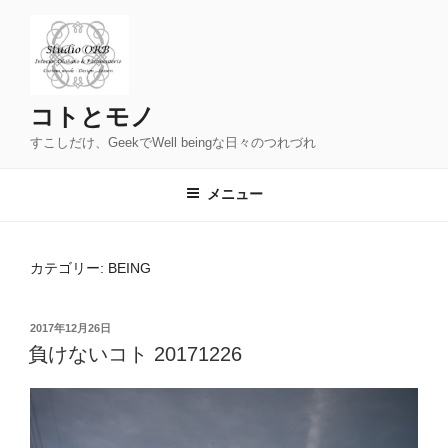
コ
ン
テ
ン
ツ
コトとモノ
へ
すこしだけ、GeekでWell beingな日々のつれづれ
ス
キ
メニュー
ッ
プ
カテゴリー: BEING
投
2017年12月26日
稿
負けないコト 20171226
日: