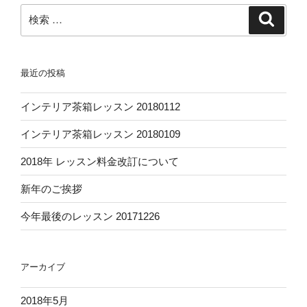
ジ
検
検
ゲ
索
索:
ー
シ
最近の投稿
ョ
ン
インテリア茶箱レッスン 20180112
インテリア茶箱レッスン 20180109
2018年 レッスン料金改訂について
新年のご挨拶
今年最後のレッスン 20171226
アーカイブ
2018年5月