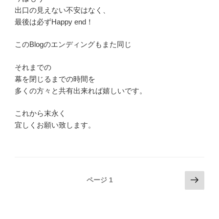
出口の見えない不安はなく、
最後は必ずHappy end！
このBlogのエンディングもまた同じ
それまでの
幕を閉じるまでの時間を
多くの方々と共有出来れば嬉しいです。
これから末永く
宜しくお願い致します。
投
次
ページ
1
の
稿
ペ
ナ
ー
ビ