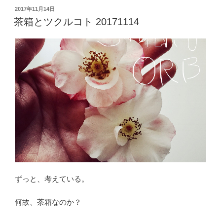
投
2017年11月14日
稿
茶箱とツクルコト 20171114
日:
ずっと、考えている。
何故、茶箱なのか？